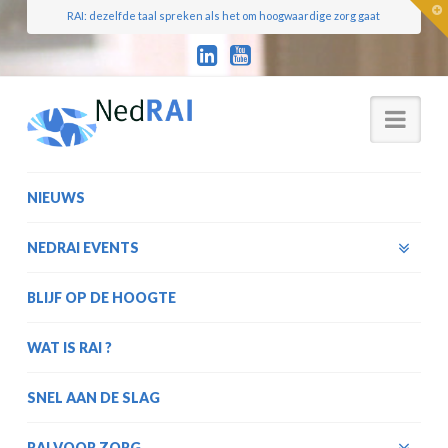
T
RAI: dezelfde taal spreken als het om hoogwaardige zorg gaat
t
W
Nav
NIEUWS
NEDRAI EVENTS
BLIJF OP DE HOOGTE
WAT IS RAI ?
SNEL AAN DE SLAG
RAI VOOR ZORG