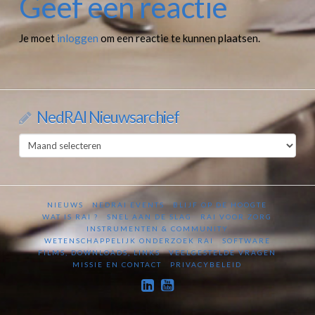
Geef een reactie
Je moet
inloggen
om een reactie te kunnen plaatsen.
NedRAI Nieuwsarchief
NedRAI
Nieuwsarchief
NIEUWS
NEDRAI EVENTS
BLIJF OP DE HOOGTE
WAT IS RAI ?
SNEL AAN DE SLAG
RAI VOOR ZORG
INSTRUMENTEN & COMMUNITY
WETENSCHAPPELIJK ONDERZOEK RAI
SOFTWARE
FILMS, DOWNLOADS, LINKS
VEELGESTELDE VRAGEN
MISSIE EN CONTACT
PRIVACYBELEID