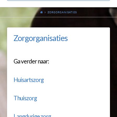
ZORGORGANISATIES
Zorgorganisaties
Ga verder naar:
Huisartszorg
Thuiszorg
Langdurige zorg