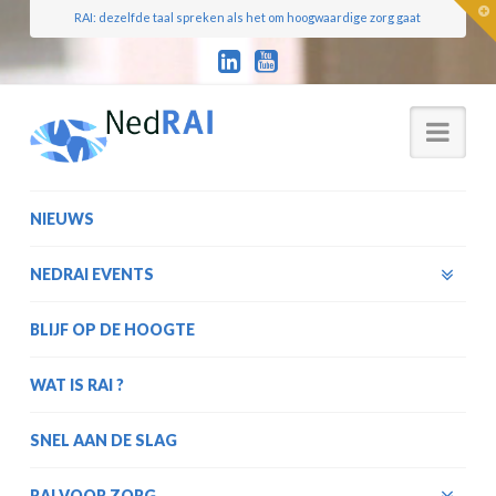
T
RAI: dezelfde taal spreken als het om hoogwaardige zorg gaat
t
W
Nav
NIEUWS
NEDRAI EVENTS
BLIJF OP DE HOOGTE
WAT IS RAI ?
SNEL AAN DE SLAG
RAI VOOR ZORG