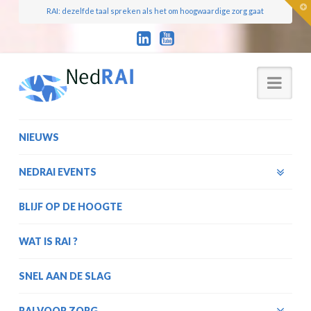
T
RAI: dezelfde taal spreken als het om hoogwaardige zorg gaat
t
W
Nav
NIEUWS
NEDRAI EVENTS
BLIJF OP DE HOOGTE
WAT IS RAI ?
SNEL AAN DE SLAG
RAI VOOR ZORG