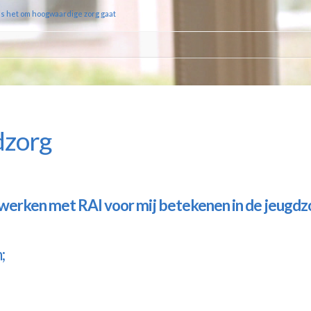
ls het om hoogwaardige zorg gaat
dzorg
werken met RAI voor mij betekenen in de jeugdz
;