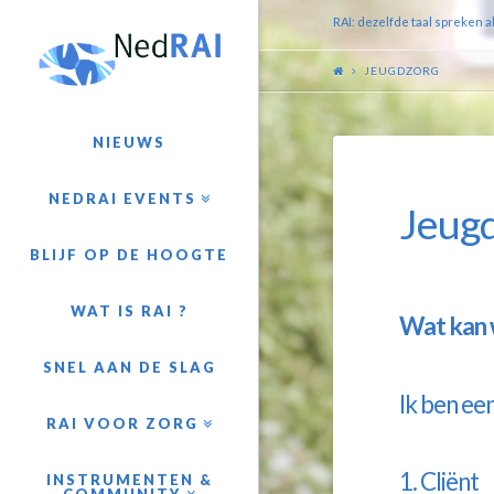
RAI: dezelfde taal spreken a
JEUGDZORG
NIEUWS
NEDRAI EVENTS
Jeug
BLIJF OP DE HOOGTE
WAT IS RAI ?
Wat kan 
SNEL AAN DE SLAG
Ik ben een
RAI VOOR ZORG
1. Cliënt
INSTRUMENTEN &