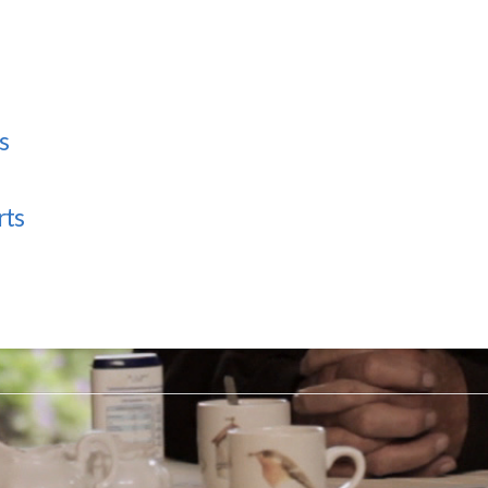
s
rts