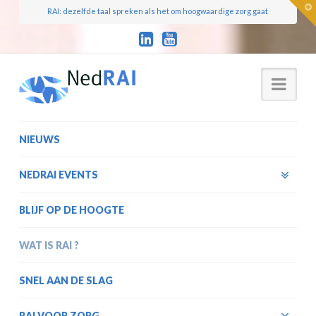
T
RAI: dezelfde taal spreken als het om hoogwaardige zorg gaat
t
W
Nav
NIEUWS
NEDRAI EVENTS
BLIJF OP DE HOOGTE
WAT IS RAI ?
SNEL AAN DE SLAG
RAI VOOR ZORG