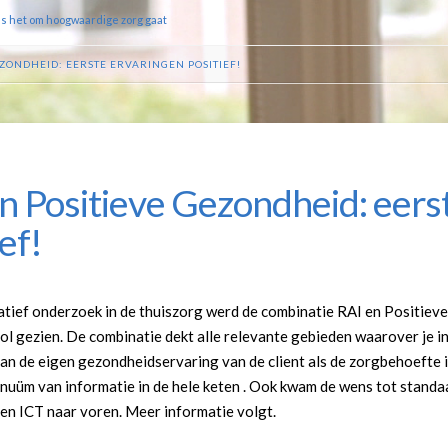
ls het om hoogwaardige zorg gaat
EZONDHEID: EERSTE ERVARINGEN POSITIEF!
n Positieve Gezondheid: eers
ef!
tatief onderzoek in de thuiszorg werd de combinatie RAI en Positiev
ol gezien. De combinatie dekt alle relevante gebieden waarover je in
van de eigen gezondheidservaring van de client als de zorgbehoefte i
inuüm van informatie in de hele keten . Ook kwam de wens tot stand
en ICT naar voren. Meer informatie volgt.