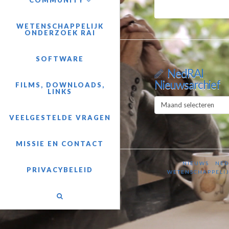
COMMUNITY
WETENSCHAPPELIJK
ONDERZOEK RAI
SOFTWARE
NedRAI
Nieuwsarchief
FILMS, DOWNLOADS,
LINKS
NedRAI
Nieuwsarchief
VEELGESTELDE VRAGEN
MISSIE EN CONTACT
NIEUWS
NED
PRIVACYBELEID
WETENSCHAPPELIJ