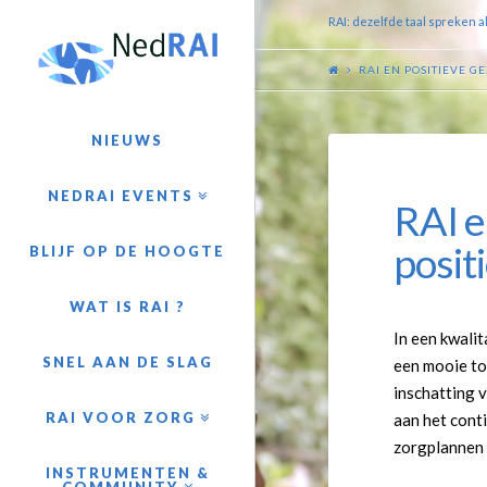
RAI: dezelfde taal spreken a
RAI EN POSITIEVE G
NIEUWS
NEDRAI EVENTS
RAI e
positi
BLIJF OP DE HOOGTE
WAT IS RAI ?
In een kwali
SNEL AAN DE SLAG
een mooie to
inschatting 
RAI VOOR ZORG
aan het cont
zorgplannen 
INSTRUMENTEN &