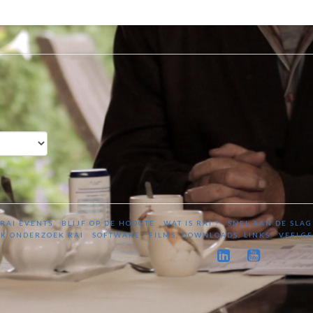
RAI EVENTS
BLIJF OP DE HOOGTE
WAT IS RAI ?
SNEL AAN DE SLAG
K ONDERZOEK RAI
SOFTWARE
FILMS, DOWNLOADS, LINKS
VEELGE