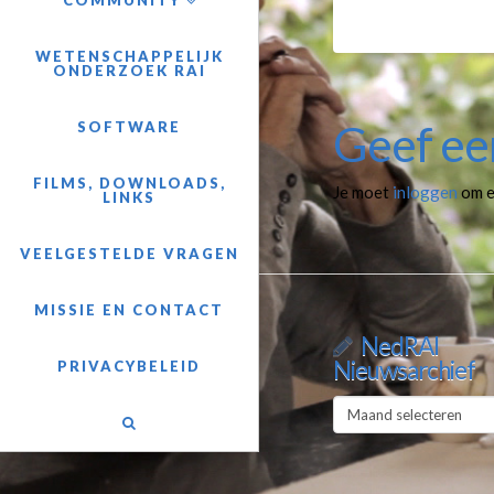
COMMUNITY
WETENSCHAPPELIJK
ONDERZOEK RAI
Geef ee
SOFTWARE
FILMS, DOWNLOADS,
Je moet
inloggen
om e
LINKS
VEELGESTELDE VRAGEN
MISSIE EN CONTACT
NedRAI
Nieuwsarchief
PRIVACYBELEID
NedRAI
Nieuwsarchief