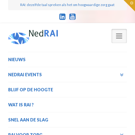
T
RAI: dezelfde taal spreken als het om hoogwaardige zorg gaat
t
W
Nav
NIEUWS
NEDRAI EVENTS
BLIJF OP DE HOOGTE
WAT IS RAI ?
SNEL AAN DE SLAG
RAI VOOR ZORG