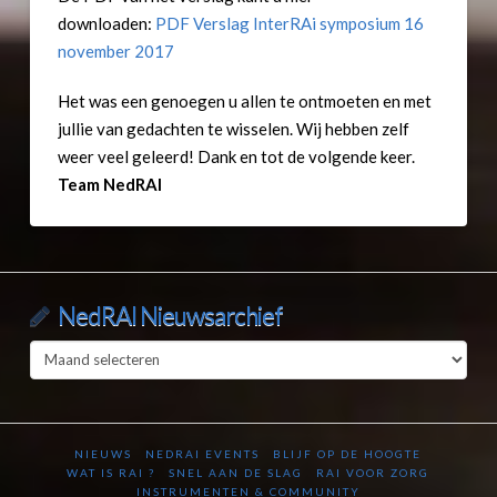
downloaden:
PDF Verslag InterRAi symposium 16
november 2017
Het was een genoegen u allen te ontmoeten en met
jullie van gedachten te wisselen. Wij hebben zelf
weer veel geleerd! Dank en tot de volgende keer.
Team NedRAI
NedRAI Nieuwsarchief
NedRAI
Nieuwsarchief
NIEUWS
NEDRAI EVENTS
BLIJF OP DE HOOGTE
WAT IS RAI ?
SNEL AAN DE SLAG
RAI VOOR ZORG
INSTRUMENTEN & COMMUNITY