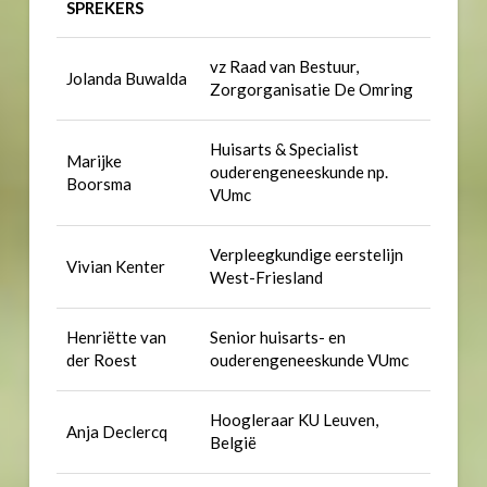
SPREKERS
vz Raad van Bestuur,
Jolanda Buwalda
Zorgorganisatie De Omring
Huisarts & Specialist
Marijke
ouderengeneeskunde np.
Boorsma
VUmc
Verpleegkundige eerstelijn
Vivian Kenter
West-Friesland
Henriëtte van
Senior huisarts- en
der Roest
ouderengeneeskunde VUmc
Hoogleraar KU Leuven,
Anja Declercq
België