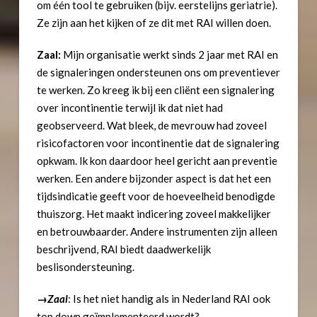
om één tool te gebruiken (bijv. eerstelijns geriatrie).
Ze zijn aan het kijken of ze dit met RAI willen doen.
Zaal:
Mijn organisatie werkt sinds 2 jaar met RAI en
de signaleringen ondersteunen ons om preventiever
te werken. Zo kreeg ik bij een cliënt een signalering
over incontinentie terwijl ik dat niet had
geobserveerd. Wat bleek, de mevrouw had zoveel
risicofactoren voor incontinentie dat de signalering
opkwam. Ik kon daardoor heel gericht aan preventie
werken. Een andere bijzonder aspect is dat het een
tijdsindicatie geeft voor de hoeveelheid benodigde
thuiszorg. Het maakt indicering zoveel makkelijker
en betrouwbaarder. Andere instrumenten zijn alleen
beschrijvend, RAI biedt daadwerkelijk
beslisondersteuning.
→
Zaal
: Is het niet handig als in Nederland RAI ook
top down geïmplementeerd wordt?