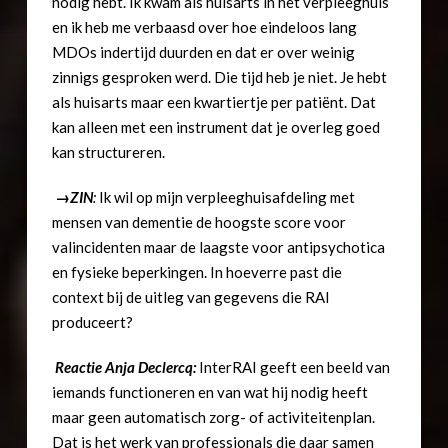
nodig hebt. Ik kwam als huisarts in het verpleeghuis
en ik heb me verbaasd over hoe eindeloos lang
MDOs indertijd duurden en dat er over weinig
zinnigs gesproken werd. Die tijd heb je niet. Je hebt
als huisarts maar een kwartiertje per patiënt. Dat
kan alleen met een instrument dat je overleg goed
kan structureren.
→
ZIN
:
Ik wil op mijn verpleeghuisafdeling met
mensen van dementie de hoogste score voor
valincidenten maar de laagste voor antipsychotica
en fysieke beperkingen. In hoeverre past die
context bij de uitleg van gegevens die RAI
produceert?
Reactie Anja Declercq:
InterRAI geeft een beeld van
iemands functioneren en van wat hij nodig heeft
maar geen automatisch zorg- of activiteitenplan.
Dat is het werk van professionals die daar samen