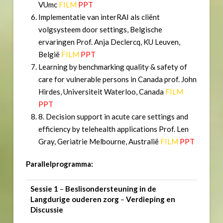
VUmc
FILM
PPT
Implementatie van interRAI als cliënt
volgsysteem door settings, Belgische
ervaringen Prof. Anja Declercq, KU Leuven,
België
FILM
PPT
Learning by benchmarking quality & safety of
care for vulnerable persons in Canada prof. John
Hirdes, Universiteit Waterloo, Canada
FILM
PPT
8. Decision support in acute care settings and
efficiency by telehealth applications Prof. Len
Gray, Geriatrie Melbourne, Australië
FILM
PPT
Parallelprogramma:
Sessie 1
–
Beslisondersteuning in de
Langdurige ouderen zorg
–
Verdieping en
Discussie