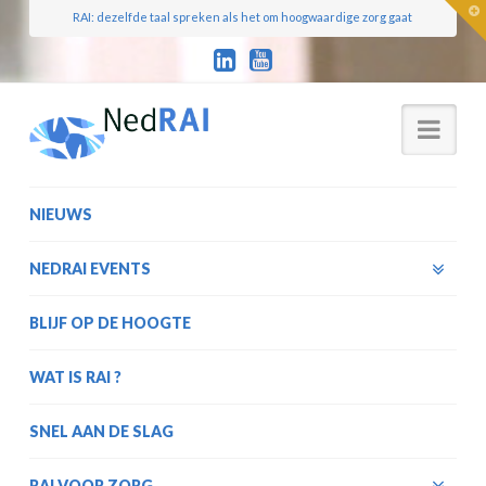
T
RAI: dezelfde taal spreken als het om hoogwaardige zorg gaat
t
W
Nav
NIEUWS
NEDRAI EVENTS
BLIJF OP DE HOOGTE
WAT IS RAI ?
SNEL AAN DE SLAG
RAI VOOR ZORG