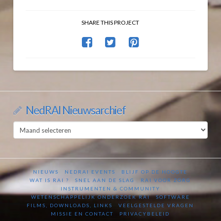
SHARE THIS PROJECT
NedRAI Nieuwsarchief
NedRAI
Nieuwsarchief
NIEUWS
NEDRAI EVENTS
BLIJF OP DE HOOGTE
WAT IS RAI ?
SNEL AAN DE SLAG
RAI VOOR ZORG
INSTRUMENTEN & COMMUNITY
WETENSCHAPPELIJK ONDERZOEK RAI
SOFTWARE
FILMS, DOWNLOADS, LINKS
VEELGESTELDE VRAGEN
MISSIE EN CONTACT
PRIVACYBELEID