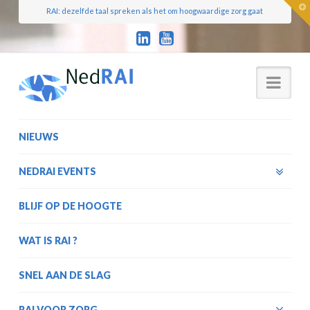
T
RAI: dezelfde taal spreken als het om hoogwaardige zorg gaat
t
W
Nav
NIEUWS
NEDRAI EVENTS
BLIJF OP DE HOOGTE
WAT IS RAI ?
SNEL AAN DE SLAG
RAI VOOR ZORG