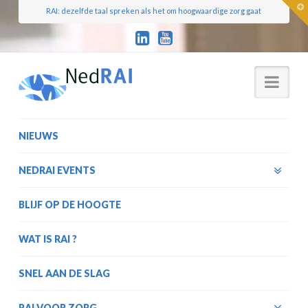
T
RAI: dezelfde taal spreken als het om hoogwaardige zorg gaat
t
W
Nav
NIEUWS
NEDRAI EVENTS
BLIJF OP DE HOOGTE
WAT IS RAI ?
SNEL AAN DE SLAG
RAI VOOR ZORG