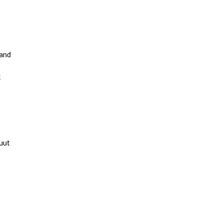
and
k
uut