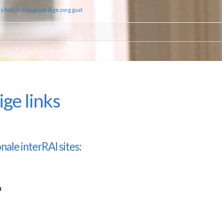
ls het om hoogwaardige zorg gaat
ge links
nale interRAI sites:
a