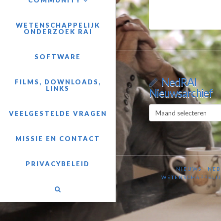
COMMUNITY
WETENSCHAPPELIJK
ONDERZOEK RAI
SOFTWARE
NedRAI
FILMS, DOWNLOADS,
LINKS
Nieuwsarchief
NedRAI
VEELGESTELDE VRAGEN
Nieuwsarchief
MISSIE EN CONTACT
PRIVACYBELEID
NIEUWS
NED
WETENSCHAPPELIJ