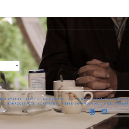
RAI EVENTS
BLIJF OP DE HOOGTE
WAT IS RAI ?
SNEL AAN DE SLAG
K ONDERZOEK RAI
SOFTWARE
FILMS, DOWNLOADS, LINKS
VEELGE