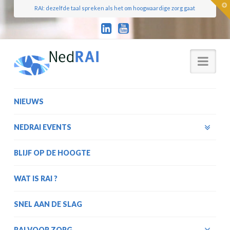
T
RAI: dezelfde taal spreken als het om hoogwaardige zorg gaat
t
W
Nav
NIEUWS
NEDRAI EVENTS
BLIJF OP DE HOOGTE
WAT IS RAI ?
SNEL AAN DE SLAG
RAI VOOR ZORG