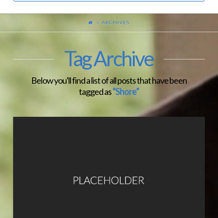
ARCHIVES
Tag Archive
Below you'll find a list of all posts that have been
tagged as
“Shore”