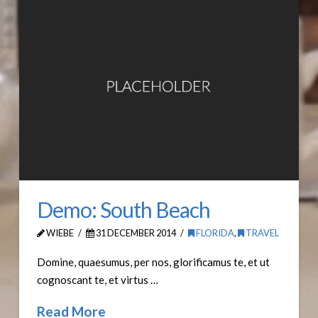
Demo: South Beach
WIEBE
31 DECEMBER 2014
FLORIDA
,
TRAVEL
Domine, quaesumus, per nos, glorificamus te, et ut
cognoscant te, et virtus …
Read More