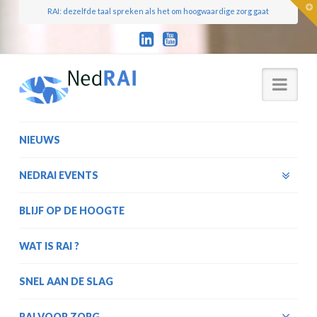
T
RAI: dezelfde taal spreken als het om hoogwaardige zorg gaat
t
W
Nav
NIEUWS
NEDRAI EVENTS
BLIJF OP DE HOOGTE
WAT IS RAI ?
SNEL AAN DE SLAG
RAI VOOR ZORG