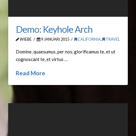
Demo: Keyhole Arch
WIEBE
9 JANUARI 2015
CALIFORNIA
,
TRAVEL
Domine, quaesumus, per nos, glorificamus te, et ut
cognoscant te, et virtus …
Read More