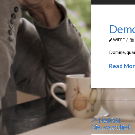
Demo:
WIEBE
Domine, quaes
Read Mor
NedRAI
Nieuwsarchief