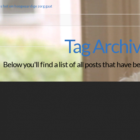
ls het om hoogwaardige zorg gaat
Tag Archi
Below you'll find a list of all posts that have 