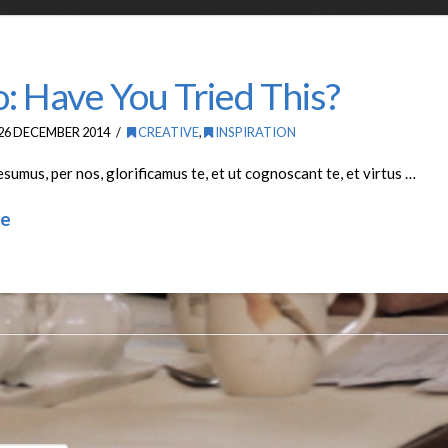
 Have You Tried This?
26 DECEMBER 2014
CREATIVE
,
INSPIRATION
umus, per nos, glorificamus te, et ut cognoscant te, et virtus …
e