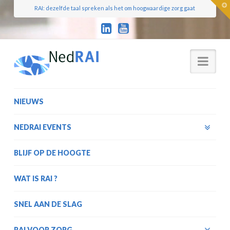
T
RAI: dezelfde taal spreken als het om hoogwaardige zorg gaat
t
W
Nav
NIEUWS
NEDRAI EVENTS
BLIJF OP DE HOOGTE
WAT IS RAI ?
SNEL AAN DE SLAG
RAI VOOR ZORG