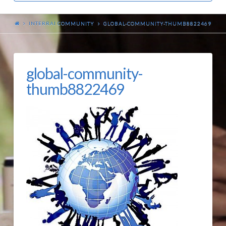
INTERRAI COMMUNITY
GLOBAL-COMMUNITY-THUMB8822469
global-community-
thumb8822469