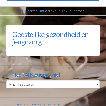
GEESTELIJKE GEZONDHEID EN JEUGDZORG
Geestelijke gezondheid en
jeugdzorg
NedRAI Nieuwsarchief
NedRAI
Nieuwsarchief
NIEUWS
NEDRAI EVENTS
BLIJF OP DE HOOGTE