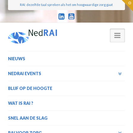
T
RAI: dezelfde taal spreken als het om hoogwaardige zorg gaat
t
W
Nav
NIEUWS
NEDRAI EVENTS
BLIJF OP DE HOOGTE
WAT IS RAI ?
SNEL AAN DE SLAG
RAI VOOR ZORG