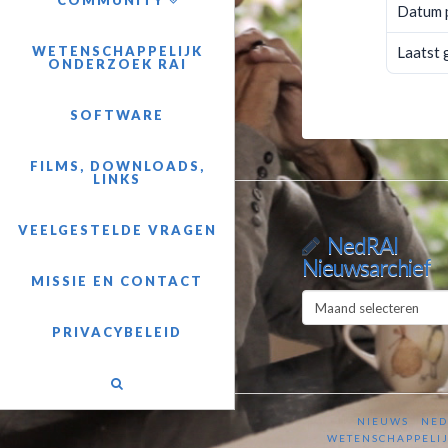
COMMUNITY
Datum 
Laatst 
WETENSCHAPPELIJK
ONDERZOEK RAI
SOFTWARE
FILMS, DOWNLOADS,
LINKS
VEELGESTELDE VRAGEN
NedRAI
Nieuwsarchief
MISSIE EN CONTACT
NedRAI
Nieuwsarchief
PRIVACYBELEID
NIEUWS
NED
WETENSCHAPPELIJ