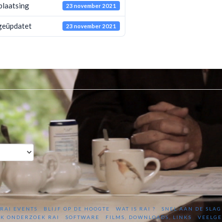
plaatsing
23 november 2021
geüpdatet
23 november 2021
RAI EVENTS
BLIJF OP DE HOOGTE
WAT IS RAI ?
SNEL AAN DE SLAG
K ONDERZOEK RAI
SOFTWARE
FILMS, DOWNLOADS, LINKS
VEELGE