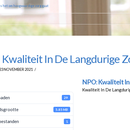
ls het om hoogwaardige zorg gaat
Kwaliteit In De Langdurige Z
23 NOVEMBER 2021
NPO: Kwaliteit In
Kwaliteit In De Langdur
oaden
29
dsgrootte
5.85 MB
 bestanden
1