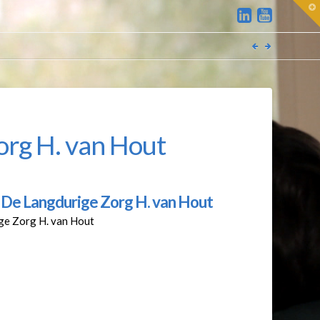
T
t
W
org H. van Hout
 De Langdurige Zorg H. van Hout
ige Zorg H. van Hout