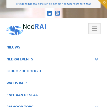
T
RAI: dezelfde taal spreken als het om hoogwaardige zorg gaat
t
W
Nav
NIEUWS
NEDRAI EVENTS
BLIJF OP DE HOOGTE
WAT IS RAI ?
SNEL AAN DE SLAG
RAI VOOR ZORG