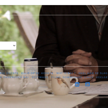
RAI EVENTS
BLIJF OP DE HOOGTE
WAT IS RAI ?
SNEL AAN DE SLAG
K ONDERZOEK RAI
SOFTWARE
FILMS, DOWNLOADS, LINKS
VEELGE