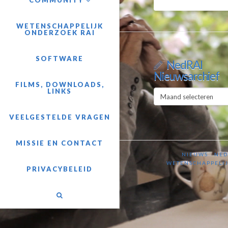
COMMUNITY
WETENSCHAPPELIJK
ONDERZOEK RAI
SOFTWARE
NedRAI
Nieuwsarchief
FILMS, DOWNLOADS,
LINKS
NedRAI
Nieuwsarchief
VEELGESTELDE VRAGEN
MISSIE EN CONTACT
NIEUWS
NED
WETENSCHAPPELIJ
PRIVACYBELEID