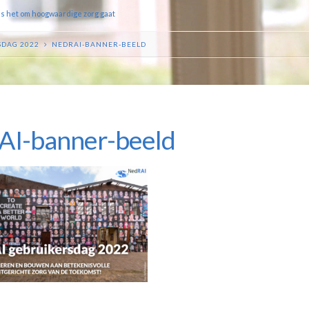
ls het om hoogwaardige zorg gaat
SDAG 2022
NEDRAI-BANNER-BEELD
AI-banner-beeld